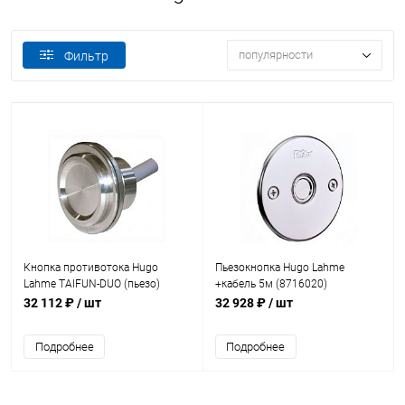
популярности
Фильтр
Кнопка противотока Hugo
Пьезокнопка Hugo Lahme
Lahme TAIFUN-DUO (пьезо)
+кабель 5м (8716020)
кабель 5м (7308720)
32 112 ₽
/ шт
32 928 ₽
/ шт
Подробнее
Подробнее