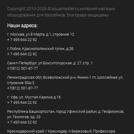
Copyright 2010-2026 © aquamaster.ru интернет-магазин
оборудования для бассейнов. Все права защищены.
Наши адреса:
г. Москва, ул.8 Марта, д.1, строение 12
+ 7 495 644 22 92
г.Лобня, Краснополянский тупик, д.2Б
+ 7 495 644 22 92
Санкт-Петербург, ул Бокситогорская, д. 27, стр. 1
+7(812) 501-87-77
Ленинградская обл, Всеволожский р-н, Янино-1 гп, Шоссейная ул,
строение 50а/2
+7(812) 501-87-77
г. Уфа, ул. Мустая Карима д.16
+ 7 495 644 22 92
Республика Башкортостан, город Уфимский район, д. Геофизиков,
ул. Геологов, зд. 23
+ 7 495 644 22 92
Краснодарский край, г Краснодар, п Березовый, Профессора