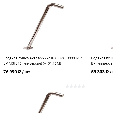
В корзину
В избранное
В избранн
К сравнению
Под заказ
К сравнен
Водяная пушка Акватехника КОНСУЛ 1000мм 2"
Водяная пуш
ВР AISI 316 (универсал) (AT01.16M)
ВР (универса
76 990 ₽
59 303 ₽
/ шт
/
В корзину
В избранное
В избранн