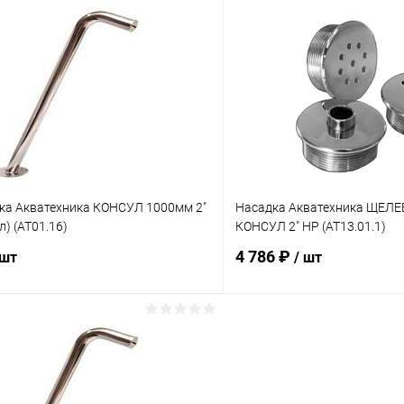
В корзину
В корз
ое
В избранное
ию
Под заказ
К сравнению
ка Акватехника КОНСУЛ 1000мм 2"
Насадка Акватехника ЩЕЛЕ
л) (AT01.16)
КОНСУЛ 2" НР (AT13.01.1)
4 786 ₽
 шт
/ шт
В корзину
В корз
ое
В избранное