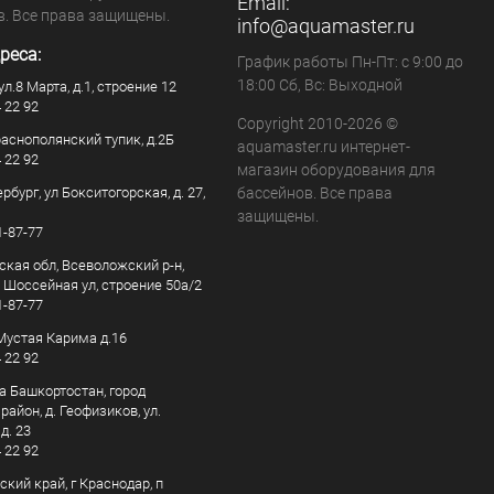
Email:
в. Все права защищены.
info@aquamaster.ru
реса:
График работы Пн-Пт: с 9:00 до
18:00 Сб, Вс: Выходной
ул.8 Марта, д.1, строение 12
4 22 92
Copyright 2010-2026 ©
раснополянский тупик, д.2Б
aquamaster.ru интернет-
4 22 92
магазин оборудования для
рбург, ул Бокситогорская, д. 27,
бассейнов. Все права
защищены.
1-87-77
ская обл, Всеволожский р-н,
, Шоссейная ул, строение 50а/2
1-87-77
. Мустая Карима д.16
4 22 92
а Башкортостан, город
айон, д. Геофизиков, ул.
д. 23
4 22 92
кий край, г Краснодар, п