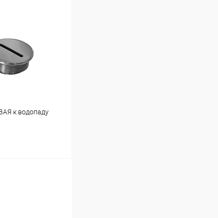
ину
Под заказ
ВАЯ к водопаду
ину