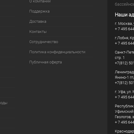
О компании
бассейно
Поддержка
Наши ад
Доставка
г. Москва, 
+ 7 495 64
Контакты
г.Лобня, К
Сотрудничество
+ 7 495 64
Политика конфиденциальности
Санкт-Пете
стр. 1
Публичная оферта
+7(812) 50
Ленинград
Янино-1 гп
+7(812) 50
г. Уфа, ул
+ 7 495 64
воды
Республик
Уфимский р
Геологов, з
+ 7 495 64
Краснодарс