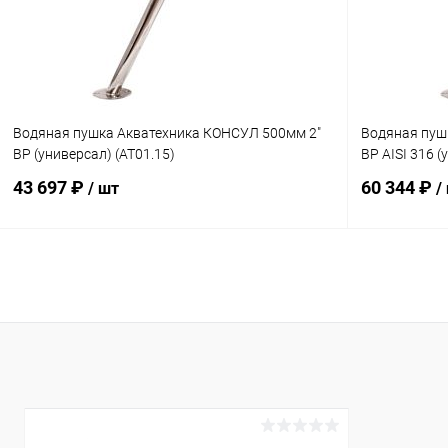
К сравнению
Под заказ
К сравнен
Водяная пушка Акватехника КОНСУЛ 500мм 2"
Водяная пуш
ВР (универсал) (AT01.15)
ВР AISI 316 
43 697 ₽
60 344 ₽
/ шт
/
В корзину
В избранное
В избранн
К сравнению
Под заказ
К сравнен