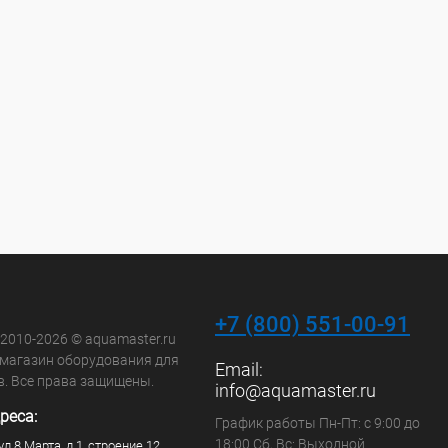
+7 (800) 551-00-91
 2010-2026 © aquamaster.ru
-магазин оборудования для
Email:
в. Все права защищены.
info@aquamaster.ru
реса:
График работы Пн-Пт: с 9:00 до
18:00 Сб, Вс: Выходной
ул.8 Марта, д.1, строение 12