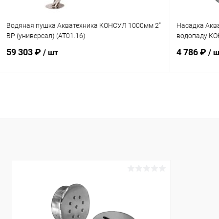
Водяная пушка Акватехника КОНСУЛ 1000мм 2"
Насадка Ак
ВР (универсал) (AT01.16)
водопаду КОН
59 303 ₽
4 786 ₽
/ шт
/ 
В корзину
В избранное
В избранн
К сравнению
Под заказ
К сравнен