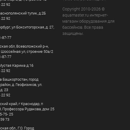
4 22 92
Copyright 2010-2026 ©
раснополянский тупик, д.2Б
aquamaster.ru интернет-
4 22 92
магазин оборудования для
рбург, ул Бокситогорская, д. 27,
бассейнов. Все права
защищены.
1-87-77
ская обл, Всеволожский р-н,
, Шоссейная ул, строение 50а/2
1-87-77
. Мустая Карима д.16
4 22 92
а Башкортостан, город
айон, д. Геофизиков, ул.
д. 23
4 22 92
кий край, г Краснодар, п
, Профессора Рудакова, дом 25
5-75- 25
 59 73
кая обл., Г.О. Город