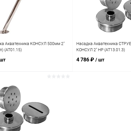
ию
Под заказ
К сравнению
ка Акватехника КОНСУЛ 500мм 2"
Насадка Акватехника СТРУЕ
л) (AT01.15)
КОНСУЛ 2" НР (AT13.01.3)
4 786 ₽
 шт
/ шт
В корзину
В корз
ое
В избранное
ию
Под заказ
К сравнению