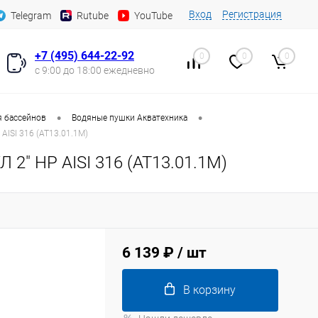
Вход
Регистрация
Telegram
Rutube
YouTube
+7 (495) 644-22-92
0
0
0
с 9:00 до 18:00 ежедневно
•
•
я бассейнов
Водяные пушки Акватехника
AISI 316 (AT13.01.1M)
2" НР AISI 316 (AT13.01.1M)
6 139 ₽
/ шт
В корзину