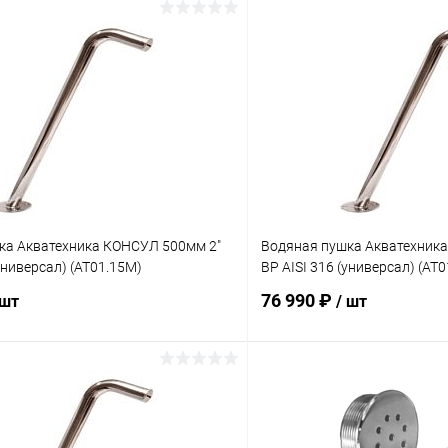
ка Акватехника КОНСУЛ 500мм 2"
Водяная пушка Акватехник
(универсал) (AT01.15M)
ВР AISI 316 (универсал) (AT
76 990 ₽
 шт
/ шт
В корзину
В корз
ое
В избранное