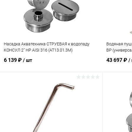
К сравнению
Под заказ
К сравнен
Насадка Акватехника СТРУЕВАЯ к водопаду
Водяная пуш
КОНСУЛ 2" НР AISI 316 (AT13.01.3M)
ВР (универса
6 139 ₽
43 697 ₽
/ шт
/
В корзину
В избранное
В избранн
К сравнению
Под заказ
К сравнен