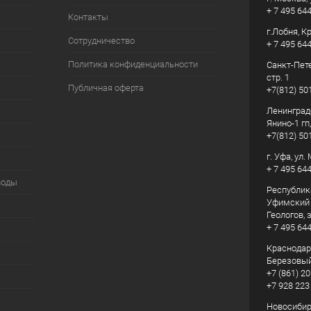
+ 7 495 64
Контакты
г.Лобня, К
Сотрудничество
+ 7 495 64
Политика конфиденциальности
Санкт-Пете
стр. 1
Публичная оферта
+7(812) 50
Ленинград
Янино-1 гп
+7(812) 50
г. Уфа, ул
+ 7 495 64
воды
Республик
Уфимский р
Геологов, з
+ 7 495 64
Краснодарс
Березовый
+7 (861) 20
+7 928 223
Новосибирс