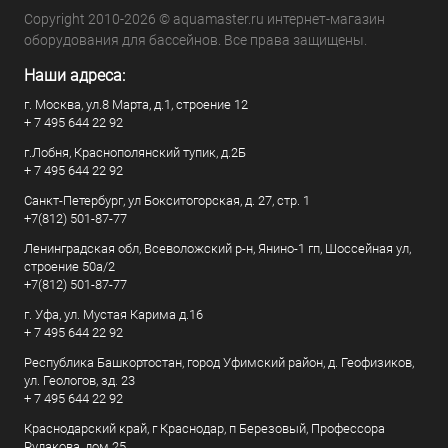
Copyright 2010-2026 © aquamaster.ru интернет-магазин
оборудования для бассейнов. Все права защищены.
Наши адреса:
г. Москва, ул.8 Марта, д.1, строение 12
+ 7 495 644 22 92
г.Лобня, Краснополянский тупик, д.2Б
+ 7 495 644 22 92
Санкт-Петербург, ул Бокситогорская, д. 27, стр. 1
+7(812) 501-87-77
Ленинградская обл, Всеволожский р-н, Янино-1 гп, Шоссейная ул,
строение 50а/2
+7(812) 501-87-77
г. Уфа, ул. Мустая Карима д.16
+ 7 495 644 22 92
Республика Башкортостан, город Уфимский район, д. Геофизиков,
ул. Геологов, зд. 23
+ 7 495 644 22 92
Краснодарский край, г Краснодар, п Березовый, Профессора
Рудакова, дом 25