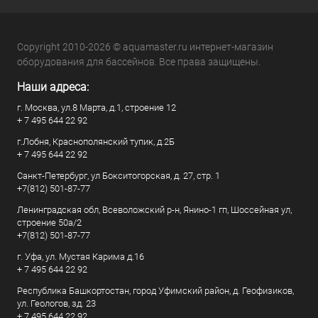
Copyright 2010-2026 © aquamaster.ru интернет-магазин
оборудования для бассейнов. Все права защищены.
Наши адреса:
г. Москва, ул.8 Марта, д.1, строение 12
+ 7 495 644 22 92
г.Лобня, Краснополянский тупик, д.2Б
+ 7 495 644 22 92
Санкт-Петербург, ул Бокситогорская, д. 27, стр. 1
+7(812) 501-87-77
Ленинградская обл, Всеволожский р-н, Янино-1 гп, Шоссейная ул,
строение 50а/2
+7(812) 501-87-77
г. Уфа, ул. Мустая Карима д.16
+ 7 495 644 22 92
Республика Башкортостан, город Уфимский район, д. Геофизиков,
ул. Геологов, зд. 23
+ 7 495 644 22 92