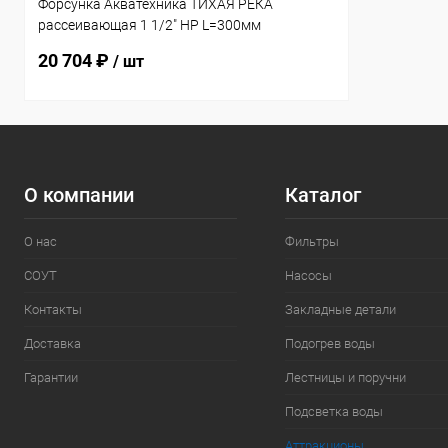
Форсунка Акватехника ТИХАЯ РЕКА
рассеивающая 1 1/2" НР L=300мм
(универсал) (AT03.19)
20 704 ₽
/ шт
О компании
Каталог
О нас
Фильтры
СОУТ
Насосы
Контакты
Закладные детали
Доставка
Подогрев воды
Гарантии
Лестницы и поручни
Подсветка воды
Аттракционы