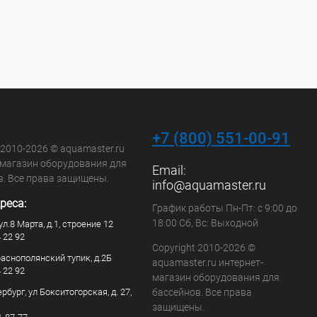
+7 (800) 551-00-91
 2010-2026 © aquamaster.ru
-магазин оборудования для
Email:
в. Все права защищены.
info@aquamaster.ru
реса:
График работы Пн-Пт: с 9:00 до
18:00 Сб, Вс: Выходной
ул.8 Марта, д.1, строение 12
4 22 92
Copyright 2010-2026 ©
раснополянский тупик, д.2Б
aquamaster.ru интернет-
4 22 92
магазин оборудования для
рбург, ул Бокситогорская, д. 27,
бассейнов. Все права
защищены.