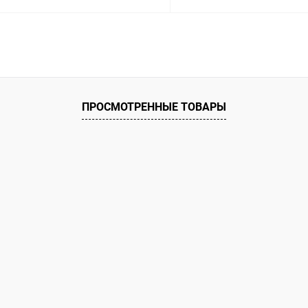
В корзину
В корз
ое
В избранное
ию
Под заказ
К сравнению
ПРОСМОТРЕННЫЕ ТОВАРЫ