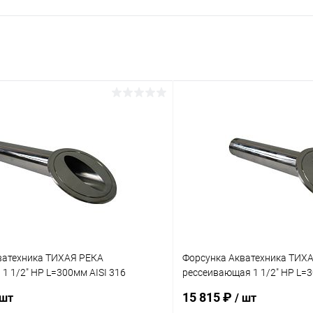
ватехника ТИХАЯ РЕКА
Форсунка Акватехника ТИХ
1 1/2" НР L=300мм AISI 316
рессеивающая 1 1/2" НР L=3
03.18M)
(AT03.17)
15 815 ₽
 шт
/ шт