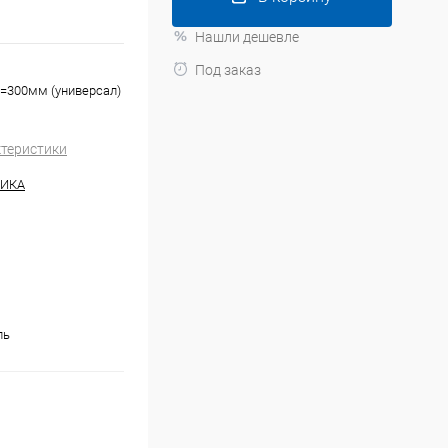
Нашли дешевле
Под заказ
L=300мм (универсал)
ктеристики
НИКА
ль