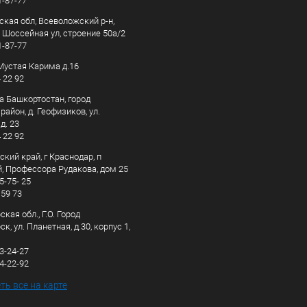
1-87-77
ская обл, Всеволожский р-н,
, Шоссейная ул, строение 50а/2
1-87-77
. Мустая Карима д.16
4 22 92
а Башкортостан, город
айон, д. Геофизиков, ул.
д. 23
4 22 92
кий край, г Краснодар, п
, Профессора Рудакова, дом 25
5-75- 25
 59 73
кая обл., Г.О. Город
к, ул. Планетная, д.30, корпус 1,
83-24-27
44-22-92
ь все на карте