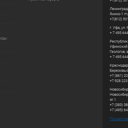
+7(812) 50
Ленинград
Янино-1 гп
+7(812) 50
г. Уфа, ул
+ 7 495 64
воды
Республик
Уфимский р
Геологов, з
+ 7 495 64
Краснодарс
Березовый
+7 (861) 20
+7 928 223
Новосибирс
Новосибирс
эт.1.
+7 (383) 3
+7 (495) 6
Посмотрет