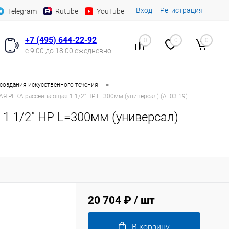
Вход
Регистрация
Telegram
Rutube
YouTube
+7 (495) 644-22-92
0
0
0
с 9:00 до 18:00 ежедневно
•
создания искусственного течения
Я РЕКА рассеивающая 1 1/2" НР L=300мм (универсал) (AT03.19)
1 1/2" НР L=300мм (универсал)
20 704 ₽
/ шт
В корзину