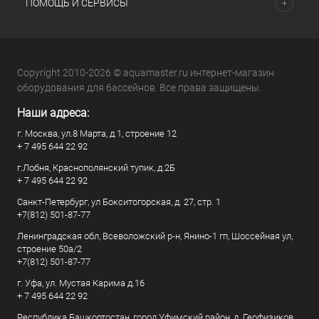
ПОМОЩЬ И СЕРВИСЫ
Copyright 2010-2026 © aquamaster.ru интернет-магазин
оборудования для бассейнов. Все права защищены.
Наши адреса:
г. Москва, ул.8 Марта, д.1, строение 12
+ 7 495 644 22 92
г.Лобня, Краснополянский тупик, д.2Б
+ 7 495 644 22 92
Санкт-Петербург, ул Бокситогорская, д. 27, стр. 1
+7(812) 501-87-77
Ленинградская обл, Всеволожский р-н, Янино-1 гп, Шоссейная ул,
строение 50а/2
+7(812) 501-87-77
г. Уфа, ул. Мустая Карима д.16
+ 7 495 644 22 92
Республика Башкортостан, город Уфимский район, д. Геофизиков,