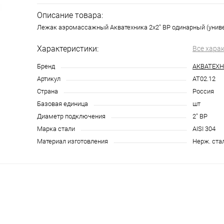
Описание товара:
Лежак аэромассажный Акватехника 2х2" ВР одинарный (униве
Характеристики:
Все хара
Бренд
АКВАТЕХ
Артикул
AT02.12
Страна
Россия
Базовая единица
шт
Диаметр подключения
2" ВР
Марка стали
AISI 304
Материал изготовления
Нерж. ста