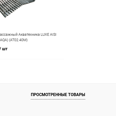
ию
В наличии
К сравнению
ассажный Акватехника LUXE AISI
 AQA) (AT02.40M)
/ шт
В корзину
ое
ию
Под заказ
ПРОСМОТРЕННЫЕ ТОВАРЫ