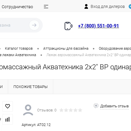
Вход для дилеров
Сотрудничество
+7 (800) 551-00-91
•
•
•
Каталог товаров
Аттракционы для бассейна
Оборудование аэро
•
 лежаки Акватехника
Лежак аэромассажный Акватехника 2х2" ВР одинар
омассажный Акватехника 2х2" ВР одинар
КИ
ПОХОЖИЕ ТОВАРЫ
Добавить отзыв
Отзывов: 0
Артикул:
AT02.12