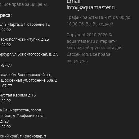
Email:
в. Все права защищены.
info@aquamaster.ru
реса:
График работы Пн-Пт: с 9:00 до
18:00 Сб, Вс: Выходной
ул.8 Марта, д.1, строение 12
4 22 92
Copyright 2010-2026 ©
раснополянский тупик, д.2Б
aquamaster.ru интернет-
4 22 92
магазин оборудования для
рбург, ул Бокситогорская, д. 27,
бассейнов. Все права
защищены.
1-87-77
ская обл, Всеволожский р-н,
, Шоссейная ул, строение 50а/2
1-87-77
. Мустая Карима д.16
4 22 92
а Башкортостан, город
айон, д. Геофизиков, ул.
д. 23
4 22 92
кий край, г Краснодар, п