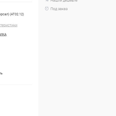
Нашли дешевле
Под заказ
рсал) (AT02.12)
ктеристики
НИКА
ль