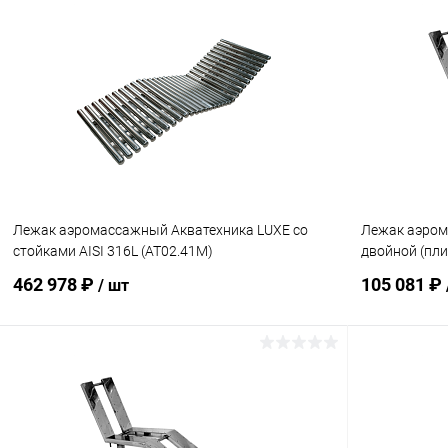
В корзину
В избранное
В избранн
К сравнению
Под заказ
К сравнен
Лежак аэромассажный Акватехника LUXE со
Лежак аэром
стойками AISI 316L (AT02.41M)
двойной (пли
462 978 ₽
105 081 ₽
/ шт
В корзину
В избранное
В избранн