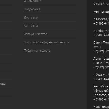
О компании
бассейно
Поддержка
Наши ад
Доставка
г. Москва, 
+ 7 495 64
Контакты
г.Лобня, К
Сотрудничество
+ 7 495 64
Политика конфиденциальности
Санкт-Пете
стр. 1
Публичная оферта
+7(812) 50
Ленинград
Янино-1 гп
+7(812) 50
г. Уфа, ул
+ 7 495 64
воды
Республик
Уфимский р
Геологов, з
+ 7 495 64
Краснодарс