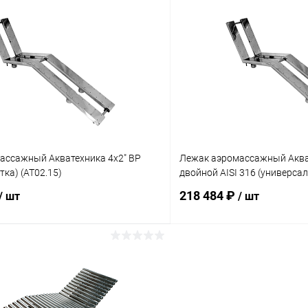
В корзину
В корз
ое
В избранное
ию
Под заказ
К сравнению
ассажный Акватехника 4х2" ВР
Лежак аэромассажный Аква
тка) (AT02.15)
двойной AISI 316 (универсал
218 484 ₽
/ шт
/ шт
В корзину
В корз
ое
В избранное