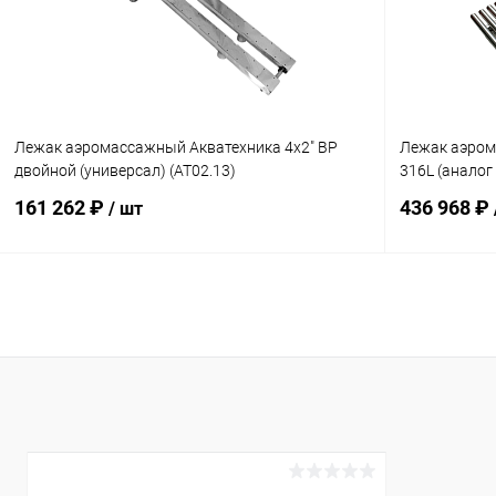
К сравнению
Под заказ
К сравнен
Лежак аэромассажный Акватехника 4х2" ВР
Лежак аэром
двойной (универсал) (AT02.13)
316L (аналог
161 262 ₽
436 968 ₽
/ шт
В корзину
В избранное
В избранн
К сравнению
Под заказ
К сравнен