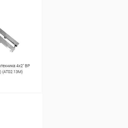
ину
Под заказ
техника 4х2" ВР
) (AT02.13M)
ину