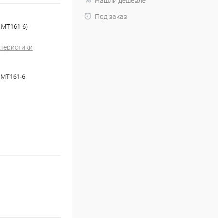
Нашли дешевле
Под заказ
1MT161-6)
ктеристики
1MT161-6