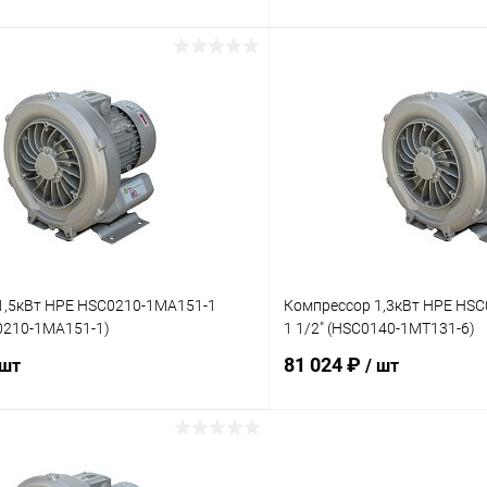
В корзину
В корз
ое
В избранное
ию
В наличии
К сравнению
1,5кВт HPE HSC0210-1MA151-1
Компрессор 1,3кВт HPE HSC
0210-1MA151-1)
1 1/2" (HSC0140-1MT131-6)
81 024 ₽
 шт
/ шт
В корзину
В корз