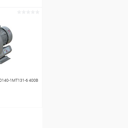
ину
В наличии
0140-1MT131-6 400В
ину