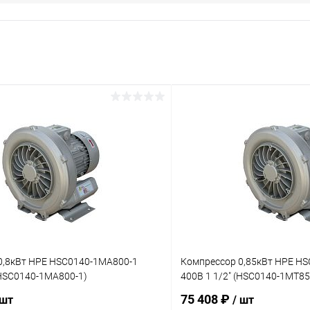
0,8кВт HPE HSC0140-1MA800-1
Компрессор 0,85кВт HPE H
(HSC0140-1MA800-1)
400В 1 1/2" (HSC0140-1MT85
75 408 ₽
 шт
/ шт