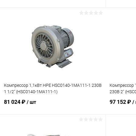
В корзину
В избранное
В избранн
К сравнению
В наличии
К сравнен
Компрессор 1,1кВт HPE HSC0140-1MA111-1 230В
Компрессор 
1 1/2" (HSC0140-1MA111-1)
230В 2" (HSC
81 024 ₽
97 152 ₽
/ шт
/
В корзину