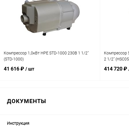
В избранное
В избранн
К сравнению
В наличии
К сравнен
Компрессор 1,0кВт HPE STD-1000 230В 1 1/2"
Компрессор 
(STD-1000)
2 1/2" (HSC0
41 616 ₽
414 720 ₽
/ шт
В корзину
ДОКУМЕНТЫ
В избранное
В избранн
К сравнению
В наличии
К сравнен
Инструкция