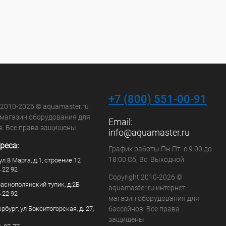
+7 (800) 551-00-91
 2010-2026 © aquamaster.ru
-магазин оборудования для
Email:
в. Все права защищены.
info@aquamaster.ru
реса:
График работы Пн-Пт: с 9:00 до
18:00 Сб, Вс: Выходной
ул.8 Марта, д.1, строение 12
4 22 92
Copyright 2010-2026 ©
раснополянский тупик, д.2Б
aquamaster.ru интернет-
4 22 92
магазин оборудования для
рбург, ул Бокситогорская, д. 27,
бассейнов. Все права
защищены.