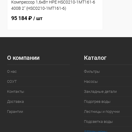
Компрессор 1,6кВт HPE HSC0210-1MT161-6
400В 2" (HSC0210-1MT161-6)
95 184 ₽
/ шт
О компании
Каталог
О нас
Фильтры
СОУТ
Насосы
Контакты
Закладные детали
Доставка
Подогрев воды
Гарантии
Лестницы и поручни
Подсветка воды
Аттракционы