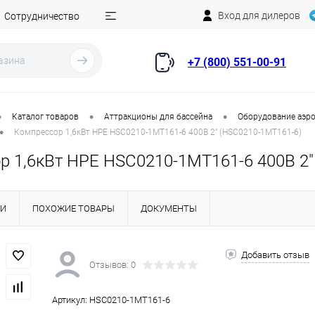
Вход для дилеров
Сотрудничество
+7 (800) 551-00-91
•
•
•
Каталог товаров
Аттракционы для бассейна
Оборудование аэро
•
Компрессор 1,6кВт HPE HSC0210-1MT161-6 400В 2" (HSC0210-1MT161-6)
р 1,6кВт HPE HSC0210-1MT161-6 400В 2"
КИ
ПОХОЖИЕ ТОВАРЫ
ДОКУМЕНТЫ
Добавить отзыв
Отзывов: 0
Артикул:
HSC0210-1MT161-6