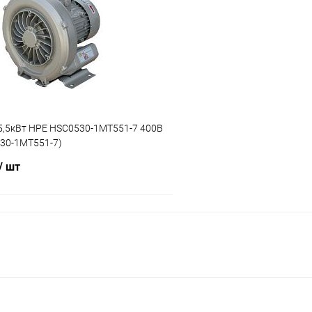
ое
В избранное
ию
В наличии
К сравнению
5,5кВт HPE HSC0530-1MT551-7 400В
530-1MT551-7)
/ шт
В корзину
ое
ию
В наличии