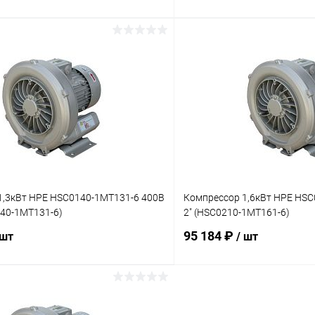
В корзину
В корз
ое
В избранное
ию
В наличии
К сравнению
1,3кВт HPE HSC0140-1MT131-6 400В
Компрессор 1,6кВт HPE HSC
140-1MT131-6)
2" (HSC0210-1MT161-6)
95 184 ₽
 шт
/ шт
В корзину
В корз