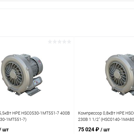
5,5кВт HPE HSC0530-1MT551-7 400В
Компрессор 0,8кВт HPE HS
530-1MT551-7)
230В 1 1/2" (HSC0140-1MA80
75 024 ₽
/ шт
/ шт