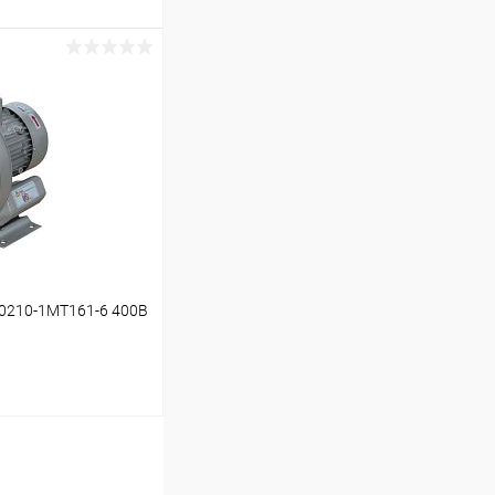
ину
В наличии
0210-1MT161-6 400В
ину