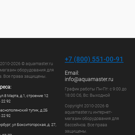
+7 (800) 551-00-91
 2010-2026 © aquamaster.ru
-магазин оборудования для
Email:
в. Все права защищены.
info@aquamaster.ru
реса:
График работы Пн-Пт: с 9:00 до
18:00 Сб, Вс: Выходной
ул.8 Марта, д.1, строение 12
4 22 92
Copyright 2010-2026 ©
раснополянский тупик, д.2Б
aquamaster.ru интернет-
4 22 92
магазин оборудования для
рбург, ул Бокситогорская, д. 27,
бассейнов. Все права
защищены.