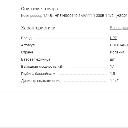
Описание товара:
Компрессор 1,1кВт HPE HSC0140-1MA111-1 230В 1 1/2" (HSC0
Характеристики:
Все хара
Бренд
HPE
Артикул
HSC0140-
Страна
Испания
Базовая единица
шт
Выходная мощность, кВт
1.1
Глубина бассейна, м
1.5
Диаметр подключения
1 1/2"