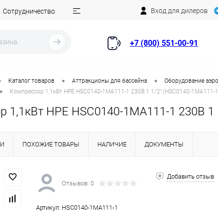
Вход для дилеров
Сотрудничество
+7 (800) 551-00-91
•
•
•
Каталог товаров
Аттракционы для бассейна
Оборудование аэро
•
Компрессор 1,1кВт HPE HSC0140-1MA111-1 230В 1 1/2" (HSC0140-1MA111-1
р 1,1кВт HPE HSC0140-1MA111-1 230В 1 
КИ
ПОХОЖИЕ ТОВАРЫ
НАЛИЧИЕ
ДОКУМЕНТЫ
Добавить отзыв
Отзывов: 0
Артикул:
HSC0140-1MA111-1