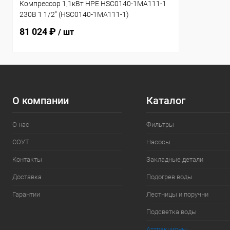
Компрессор 1,1кВт HPE HSC0140-1MA111-1
230В 1 1/2" (HSC0140-1MA111-1)
81 024 ₽
/ шт
О компании
Каталог
О нас
Фильтры
СОУТ
Насосы
Контакты
Закладные детали
Доставка
Подогрев воды
Гарантии
Лестницы и поручни
Подсветка воды
Аттракционы