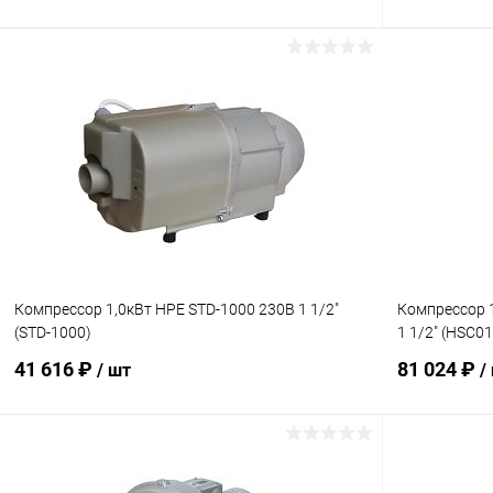
В корзину
В избранное
В избранн
К сравнению
В наличии
К сравнен
Компрессор 1,0кВт HPE STD-1000 230В 1 1/2"
Компрессор 
(STD-1000)
1 1/2" (HSC0
41 616 ₽
81 024 ₽
/ шт
/
В корзину