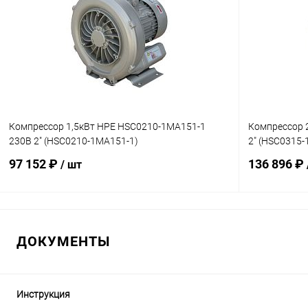
В избранное
В избранн
К сравнению
В наличии
К сравнен
Компрессор 1,5кВт HPE HSC0210-1MA151-1
Компрессор 
230В 2" (HSC0210-1MA151-1)
2" (HSC0315-
97 152 ₽
136 896 ₽
/ шт
В корзину
ДОКУМЕНТЫ
В избранное
В избранн
К сравнению
В наличии
К сравнен
Инструкция