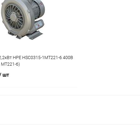
ое
В избранное
ию
В наличии
К сравнению
2,2кВт HPE HSC0315-1MT221-6 400В
1MT221-6)
/ шт
В корзину
ое
ию
В наличии