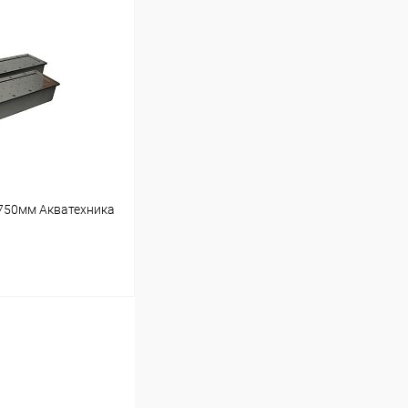
ину
Под заказ
750мм Акватехника
ину