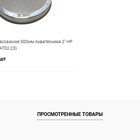
ию
Под заказ
К сравнению
ассажное 500мм Акватехника 2" НР
(AT02.23)
 шт
В корзину
ое
ию
Под заказ
ПРОСМОТРЕННЫЕ ТОВАРЫ