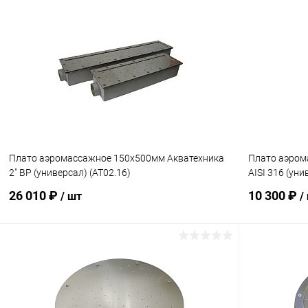
В корзину
В избранное
В избранн
К сравнению
Под заказ
К сравнен
Плато аэромассажное 150х500мм Акватехника
Плато аэром
2" ВР (универсал) (AT02.16)
AISI 316 (ун
26 010 ₽
10 300 ₽
/ шт
/
В корзину
В избранное
В избранн