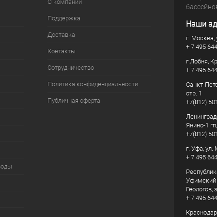
О компании
бассейно
Поддержка
Наши ад
Доставка
г. Москва, 
+ 7 495 64
Контакты
г.Лобня, К
Сотрудничество
+ 7 495 64
Политика конфиденциальности
Санкт-Пете
стр. 1
Публичная оферта
+7(812) 50
Ленинград
Янино-1 гп
+7(812) 50
г. Уфа, ул
+ 7 495 64
воды
Республик
Уфимский р
Геологов, з
+ 7 495 64
Краснодарс