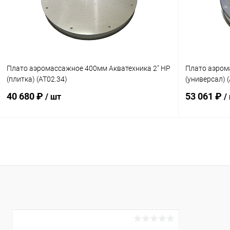
К сравнению
Под заказ
К сравнен
Плато аэромассажное 400мм Акватехника 2" НР
Плато аэром
(плитка) (AT02.34)
(универсал) 
40 680 ₽
53 061 ₽
/ шт
/
В корзину
В избранное
В избранн
К сравнению
Под заказ
К сравнен