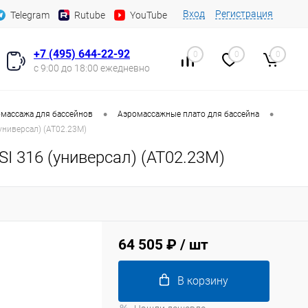
Вход
Регистрация
Telegram
Rutube
YouTube
+7 (495) 644-22-92
0
0
0
с 9:00 до 18:00 ежедневно
•
•
массажа для бассейнов
Аэромассажные плато для бассейна
универсал) (AT02.23M)
I 316 (универсал) (AT02.23M)
64 505 ₽
/ шт
В корзину