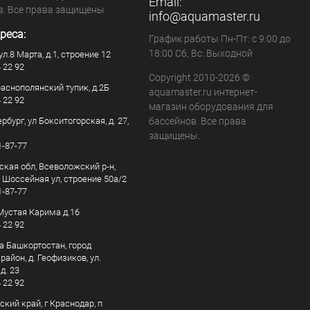
Email:
в. Все права защищены.
info@aquamaster.ru
реса:
График работы Пн-Пт: с 9:00 до
18:00 Сб, Вс: Выходной
ул.8 Марта, д.1, строение 12
4 22 92
Copyright 2010-2026 ©
раснополянский тупик, д.2Б
aquamaster.ru интернет-
4 22 92
магазин оборудования для
рбург, ул Бокситогорская, д. 27,
бассейнов. Все права
защищены.
1-87-77
ская обл, Всеволожский р-н,
, Шоссейная ул, строение 50а/2
1-87-77
. Мустая Карима д.16
4 22 92
а Башкортостан, город
айон, д. Геофизиков, ул.
д. 23
4 22 92
кий край, г Краснодар, п