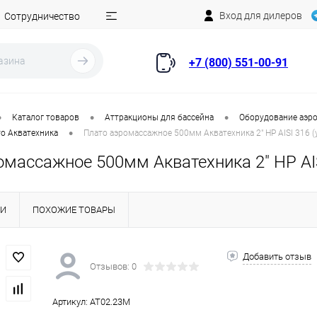
Вход для дилеров
Сотрудничество
+7 (800) 551-00-91
•
•
•
Каталог товаров
Аттракционы для бассейна
Оборудование аэро
•
о Акватехника
Плато аэромассажное 500мм Акватехника 2" НР AISI 316 (
массажное 500мм Акватехника 2" НР AIS
КИ
ПОХОЖИЕ ТОВАРЫ
Добавить отзыв
Отзывов: 0
Артикул:
AT02.23M