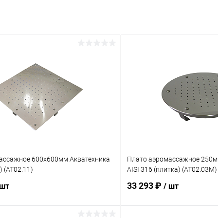
ассажное 600х600мм Акватехника
Плато аэромассажное 250мм
) (AT02.11)
AISI 316 (плитка) (AT02.03M)
33 293 ₽
 шт
/ шт