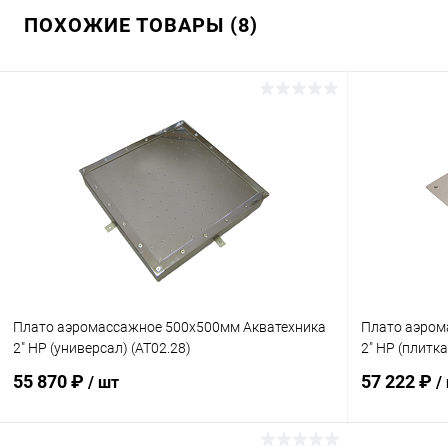
ПОХОЖИЕ ТОВАРЫ (8)
Плато аэромассажное 500х500мм Акватехника
Плато аэром
2" НР (универсал) (AT02.28)
2" НР (плитка
55 870 ₽
57 222 ₽
/ шт
/