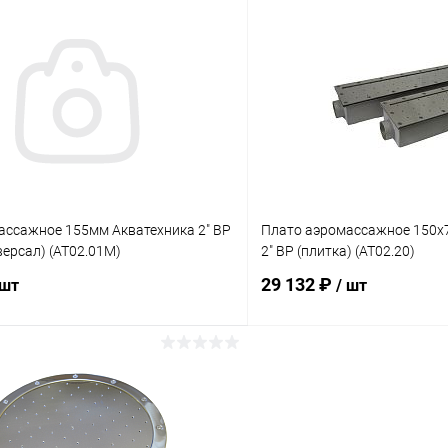
В корзину
В корз
ое
В избранное
ию
Под заказ
К сравнению
ассажное 155мм Акватехника 2" ВР
Плато аэромассажное 150х
иверсал) (AT02.01M)
2" ВР (плитка) (AT02.20)
29 132 ₽
 шт
/ шт
В корзину
В корз
ое
В избранное