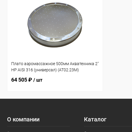
Плато аэромассажное 500мм Акватехника 2"
НР AISI 316 (универсал) (AT02.23M)
64 505 ₽
/ шт
О компании
Каталог