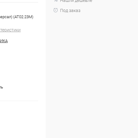
Нашли дешевле
Под заказ
ерсал) (AT02.23M)
ктеристики
НИКА
ль