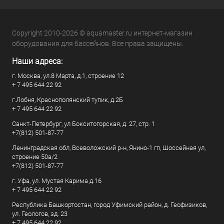
Copyright 2010-2026 © aquamaster.ru интернет-магазин
оборудования для бассейнов. Все права защищены.
Наши адреса:
г. Москва, ул.8 Марта, д.1, строение 12
+ 7 495 644 22 92
г.Лобня, Краснополянский тупик, д.2Б
+ 7 495 644 22 92
Санкт-Петербург, ул Бокситогорская, д. 27, стр. 1
+7(812) 501-87-77
Ленинградская обл, Всеволожский р-н, Янино-1 гп, Шоссейная ул,
строение 50а/2
+7(812) 501-87-77
г. Уфа, ул. Мустая Карима д.16
+ 7 495 644 22 92
Республика Башкортостан, город Уфимский район, д. Геофизиков,
ул. Геологов, зд. 23
+ 7 495 644 22 92