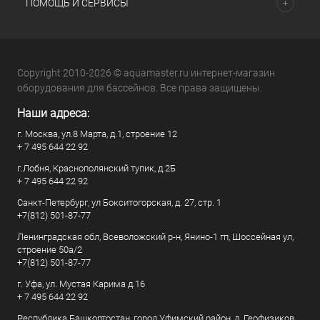
ПОМОЩЬ И СЕРВИСЫ
Copyright 2010-2026 © aquamaster.ru интернет-магазин
оборудования для бассейнов. Все права защищены.
Наши адреса:
г. Москва, ул.8 Марта, д.1, строение 12
+ 7 495 644 22 92
г.Лобня, Краснополянский тупик, д.2Б
+ 7 495 644 22 92
Санкт-Петербург, ул Бокситогорская, д. 27, стр. 1
+7(812) 501-87-77
Ленинградская обл, Всеволожский р-н, Янино-1 гп, Шоссейная ул,
строение 50а/2
+7(812) 501-87-77
г. Уфа, ул. Мустая Карима д.16
+ 7 495 644 22 92
Республика Башкортостан, город Уфимский район, д. Геофизиков,