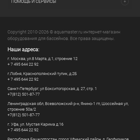
ПОМОЩЬ И СЕРВИСЫ
Copyright 2010-2026 © aquamaster.ru интернет-магазин
оборудования для бассейнов. Все права защищены.
Наши адреса:
г. Москва, ул.8 Марта, д.1, строение 12
+ 7 495 644 22 92
г.Лобня, Краснополянский тупик, д.2Б
+ 7 495 644 22 92
Санкт-Петербург, ул Бокситогорская, д. 27, стр. 1
+7(812) 501-87-77
Ленинградская обл, Всеволожский р-н, Янино-1 гп, Шоссейная ул,
строение 50а/2
+7(812) 501-87-77
г. Уфа, ул. Мустая Карима д.16
+ 7 495 644 22 92
Республика Башкортостан, город Уфимский район, д. Геофизиков,