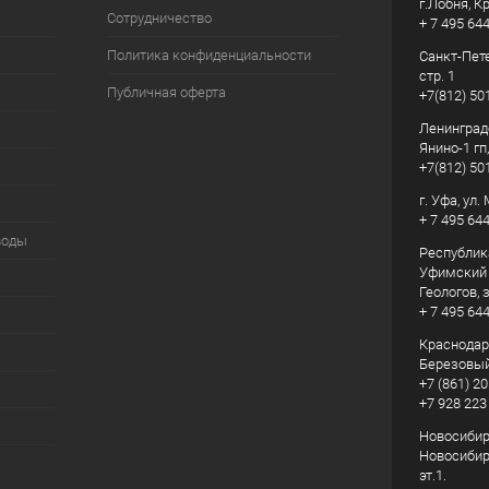
г.Лобня, К
Сотрудничество
+ 7 495 64
Политика конфиденциальности
Санкт-Пете
стр. 1
Публичная оферта
+7(812) 50
Ленинград
Янино-1 гп
+7(812) 50
г. Уфа, ул
+ 7 495 64
воды
Республик
Уфимский р
Геологов, з
+ 7 495 64
Краснодарс
Березовый
+7 (861) 20
+7 928 223
Новосибирс
Новосибирс
эт.1.