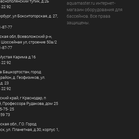
раснополянский тупик, д.2Б
aquamaster.ru интернет-
4 22 92
магазин оборудования для
рбург, ул Бокситогорская, д. 27,
бассейнов. Все права
защищены.
1-87-77
ская обл, Всеволожский р-н,
, Шоссейная ул, строение 50а/2
1-87-77
. Мустая Карима д.16
4 22 92
а Башкортостан, город
айон, д. Геофизиков, ул.
д. 23
4 22 92
кий край, г Краснодар, п
, Профессора Рудакова, дом 25
5-75- 25
 59 73
кая обл., Г.О. Город
к, ул. Планетная, д.30, корпус 1,