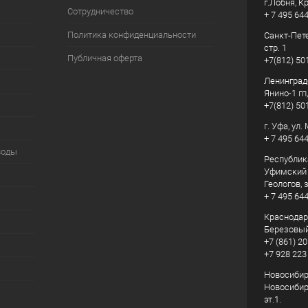
г.Лобня, К
Сотрудничество
+ 7 495 64
Политика конфиденциальности
Санкт-Пете
стр. 1
Публичная оферта
+7(812) 50
Ленинград
Янино-1 гп
+7(812) 50
г. Уфа, ул
+ 7 495 64
воды
Республик
Уфимский р
Геологов, з
+ 7 495 64
Краснодарс
Березовый
+7 (861) 20
+7 928 223
Новосибирс
Новосибирс
эт.1.