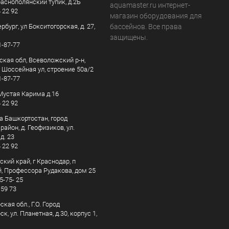
раснополянский тупик, д.2Б
aquamaster.ru интернет-
4 22 92
магазин оборудования для
рбург, ул Бокситогорская, д. 27,
бассейнов. Все права
защищены.
1-87-77
ская обл, Всеволожский р-н,
, Шоссейная ул, строение 50а/2
1-87-77
. Мустая Карима д.16
4 22 92
а Башкортостан, город
айон, д. Геофизиков, ул.
д. 23
4 22 92
кий край, г Краснодар, п
, Профессора Рудакова, дом 25
5-75- 25
 59 73
кая обл., Г.О. Город
к, ул. Планетная, д.30, корпус 1,