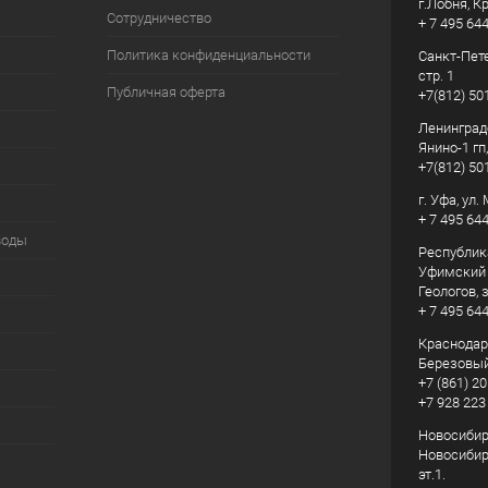
г.Лобня, К
Сотрудничество
+ 7 495 64
Политика конфиденциальности
Санкт-Пете
стр. 1
Публичная оферта
+7(812) 50
Ленинград
Янино-1 гп
+7(812) 50
г. Уфа, ул
+ 7 495 64
воды
Республик
Уфимский р
Геологов, з
+ 7 495 64
Краснодарс
Березовый
+7 (861) 20
+7 928 223
Новосибирс
Новосибирс
эт.1.