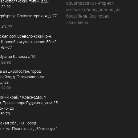
раснополянский тупик, д.2Б
aquamaster.ru интернет-
4 22 92
магазин оборудования для
рбург, ул Бокситогорская, д. 27,
бассейнов. Все права
защищены.
1-87-77
ская обл, Всеволожский р-н,
, Шоссейная ул, строение 50а/2
1-87-77
. Мустая Карима д.16
4 22 92
а Башкортостан, город
айон, д. Геофизиков, ул.
д. 23
4 22 92
кий край, г Краснодар, п
, Профессора Рудакова, дом 25
5-75- 25
 59 73
кая обл., Г.О. Город
к, ул. Планетная, д.30, корпус 1,