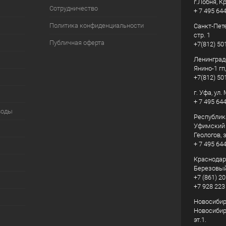
г.Лобня, К
Сотрудничество
+ 7 495 64
Политика конфиденциальности
Санкт-Пете
стр. 1
Публичная оферта
+7(812) 50
Ленинград
Янино-1 гп
+7(812) 50
г. Уфа, ул
+ 7 495 64
воды
Республик
Уфимский р
Геологов, з
+ 7 495 64
Краснодарс
Березовый
+7 (861) 20
+7 928 223
Новосибирс
Новосибирс
эт.1.