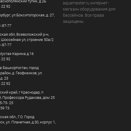
раснополянский тупик, д.2Б
aquamaster.ru интернет-
4 22 92
магазин оборудования для
рбург, ул Бокситогорская, д. 27,
бассейнов. Все права
защищены.
1-87-77
ская обл, Всеволожский р-н,
, Шоссейная ул, строение 50а/2
1-87-77
. Мустая Карима д.16
4 22 92
а Башкортостан, город
айон, д. Геофизиков, ул.
д. 23
4 22 92
кий край, г Краснодар, п
, Профессора Рудакова, дом 25
5-75- 25
 59 73
кая обл., Г.О. Город
к, ул. Планетная, д.30, корпус 1,